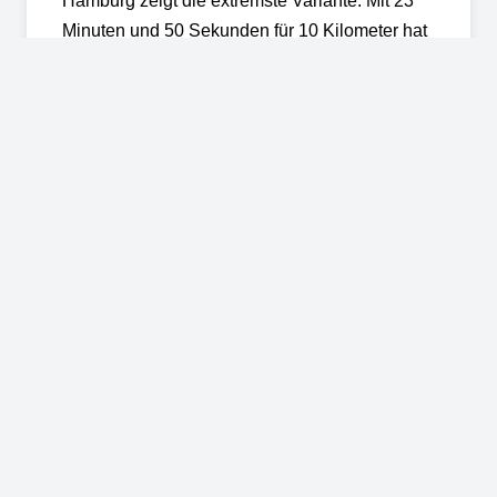
Hamburg zeigt die extremste Variante: Mit 23
Minuten und 50 Sekunden für 10 Kilometer hat
Hamburg die niedrigste
Autodurchschnittsgeschwindigkeit
Deutschlands (Quelle:
Spiegel
). Hier sind
JobBikerinnen und JobBiker oft deutlich
schneller.
E-Bikes: der Gamechanger
für Pendelnde
2024 wurden über 2,2 Millionen E-Bikes in Deutschland